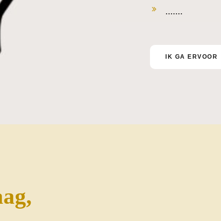
.......
IK GA ERVOOR
aag,