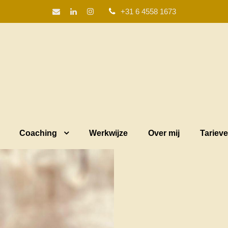
+31 6 4558 1673
Coaching
Werkwijze
Over mij
Tariev