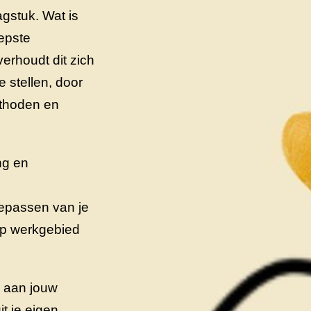
gstuk. Wat is
iepste
erhoudt dit zich
e stellen, door
ethoden en
ng en
oepassen van je
op werkgebied
n aan jouw
it je eigen